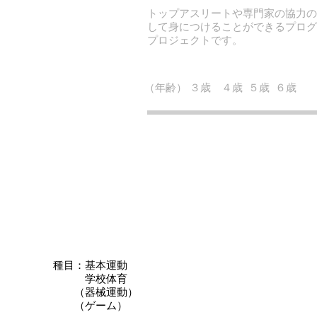
トップアスリートや専門家の協力
して身につけることができるプログ
プロジェクトです。
（年齢） ３歳 ４歳 ５歳 ６
基本的な動きの習得
身体の動かし
（協調性）を
基
​学校
種目：基本運動
​ 学校体育
（器械運動）
（ゲーム）