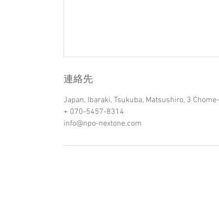
連絡先
Japan, Ibaraki, Tsukuba, Matsushiro,
+ 070-5457-8314
info@npo-nextone.com
Next one
特定非営利活動法人