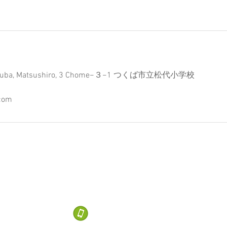
 Tsukuba, Matsushiro, 3 Chome−３−1 つくば市立松代小学校
com
Next one.
人
tone.com
070-5457-8314