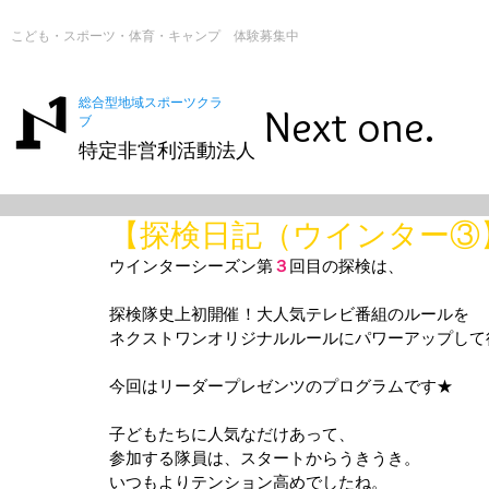
こども・スポーツ・体育・キャンプ 体験募集中
総合型地域スポーツクラ
Next one.
ブ
特定非営利活動法人
【探検日記（ウインター③
ウインターシーズン第
３
回目の探検は、
探検隊史上初開催！大人気テレビ番組のルールを
ネクストワンオリジナルルールにパワーアップして
今回はリーダープレゼンツのプログラムです★
子どもたちに人気なだけあって、
参加する隊員は、スタートからうきうき。
いつもよりテンション高めでしたね。