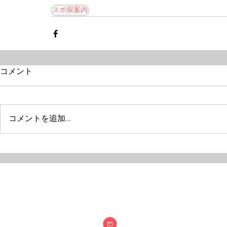
スポ探案内
コメント
コメントを追加…
特定非営利活動法
info@npo-nex