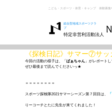
こども・スポーツ・体育・キャンプ 体験募集
総合型地域スポーツクラ
N
ブ
特定非営利活動法人
《探検日記》サマー⑦サッ
今回の活動の様子は、「
ばぁちゃん
」がレポートし
ぜひ最後まで読んでくださいっ★
＝＝＝＝＝＝＝＝
スポーツ探検隊2021サマーシーズン第７回目は、
「
りーコーチとたに先生が来てくれました！