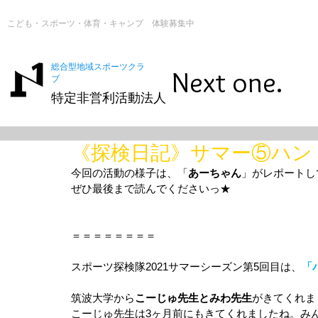
こども・スポーツ・体育・キャンプ 体験募集中
総合型地域スポーツクラ
Next one.
ブ
特定非営利活動法人
《探検日記》サマー⑤ハン
今回の活動の様子は、「
あーちゃん
」がレポートし
ぜひ最後まで読んでくださいっ★
＝＝＝＝＝＝＝＝
スポーツ探検隊2021サマーシーズン第5回目は、
「
筑波大学から
こーじゅ先生とみわ先生
がきてくれま
こーじゅ先生は3ヶ月前にもきてくれましたね。み