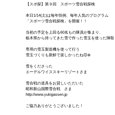
【スポ探】第９回　スポーツ雪合戦探検
本日1/14(土)は毎年恒例、毎年人気のプログラム
「スポーツ雪合戦探検」を開催！！
当初の予定を上回る60名もの隊員が集まり、
栃木県から持ってきた雪で作った雪玉を使った陣取
専用の雪玉製造機を使って行う
雪玉づくりも新鮮で楽しかったね😊❄️
雪をくださった
エーデルワイススキーリゾートさま
雪合戦の道具をお貸しいただいた
昭和新山国際雪合戦　さま
http://www.yukigassen.jp
ご協力ありがとうございました！