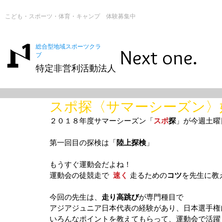
こども・スポーツ・体育・キャンプ 体験募集中
総合型地域スポーツクラ
Next one.
ブ
特定非営利活動法人
スポ探〈サマーシーズン〉
２０１８年度サマーシーズン「
スポ
探
」が今週土曜
第一回目の探検は「
陸上探検
」
もうすぐ運動会だよね！
運動会の徒競走で  
速く
 走るための
コツ
を先生に教
今回の先生は、
走り高跳び
が専門種目で
アジアジュニア日本代表の経験があり、日本選手権
いろんなポイントを教えてもらって、運動会で活躍