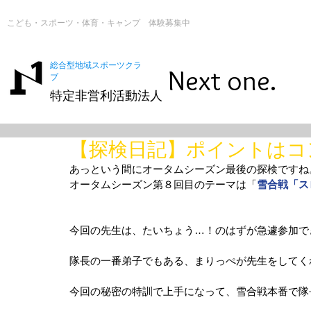
こども・スポーツ・体育・キャンプ 体験募集中
総合型地域スポーツクラ
Next one.
ブ
特定非営利活動法人
【探検日記】ポイントはコ
あっという間にオータムシーズン最後の探検ですね
オータムシーズン第８回目のテーマは「
雪合戦「ス
今回の先生は、たいちょう…！のはずが急遽参加で
隊長の一番弟子でもある、まりっぺが先生をしてく
今回の秘密の特訓で上手になって、雪合戦本番で隊