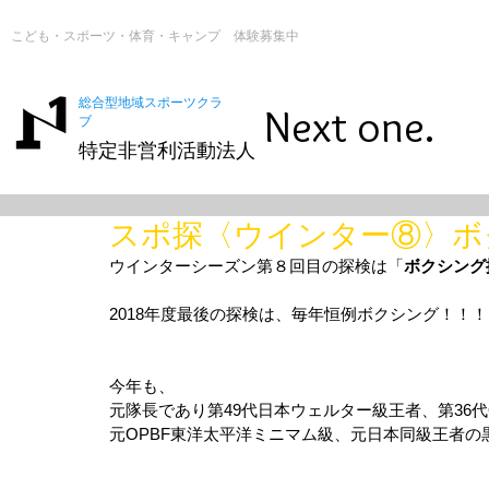
こども・スポーツ・体育・キャンプ 体験募集中
総合型地域スポーツクラ
Next one.
ブ
特定非営利活動法人
スポ探〈ウインター⑧〉ボ
ウインターシーズン第８回目の探検は「
ボクシング
2018年度最後の探検は、毎年恒例ボクシング！！！
今年も、
元隊長であり第49代日本ウェルター級王者、第36
元OPBF東洋太平洋ミニマム級、元日本同級王者の