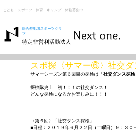
こども・スポーツ・体育・キャンプ 体験募集中
総合型地域スポーツクラ
Next one.
ブ
特定非営利活動法人
スポ探〈サマー⑥〉社交ダ
サマーシーズン第６回目の探検は「
社交ダンス探検
探検隊史上　初！！！の社交ダンス！
どんな探検になるかお楽しみに！！！
〈第６回〉「社交ダンス探検」
■日程：２０１９年６月２２日（土曜日）９：３０