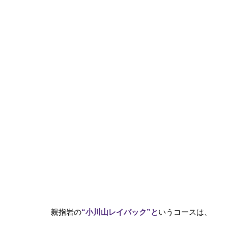
親指岩の
“小川山レイバック”と
いうコースは、