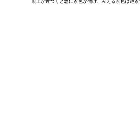
頂上が近づくと急に景色が開け、みえる景色は絶景