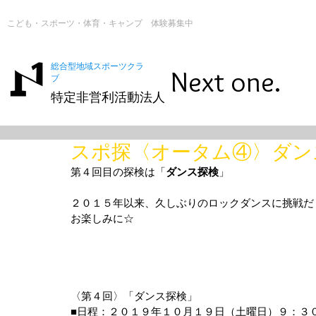
こども・スポーツ・体育・キャンプ 体験募集中
総合型地域スポーツクラ
Next one.
ブ
特定非営利活動法人
スポ探〈オータム④〉ダン
第４回目の探検は「
ダンス探検
」
２０１５年以来、久しぶりのロックダンスに挑戦だ
お楽しみに☆
〈第４回〉「ダンス探検」
■日程：２０１９年１０月１９日（土曜日）９：３