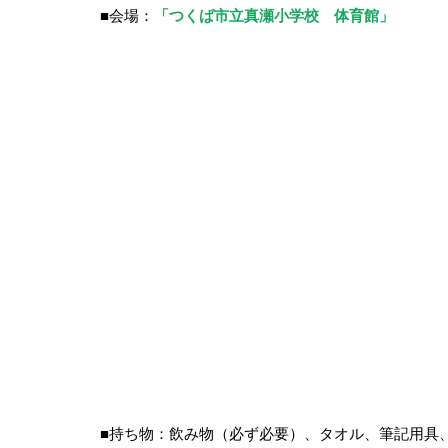
■会場：
「つくば市立真瀬小学校　体育館」
■持ち物：飲み物（必ず必要）、タオル、筆記用具