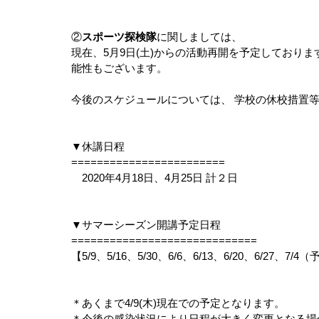
②
スポーツ探検隊
に関しましては、
現在、5月9日(土)からの活動再開を予定しており
能性もございます。
今後のスケジュールについては、 学校の休校措置
▼休講日程
========================
　2020年4月18日、4月25日 計２日
▼サマーシーズン開講予定日程
=============================
【5/9、5/16、5/30、6/6、6/13、6/20、6/27、7/
＊あくまで4/9(木)現在での予定となります。
＊今後の感染状況により日程が大きく変更となる場