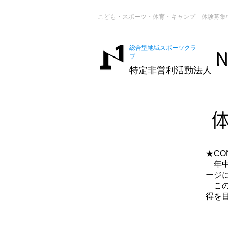
こども・スポーツ・体育・キャンプ 体験募集
総合型地域スポーツクラ
N
ブ
特定非営利活動法人
★CON
年中
ージ
この
得を