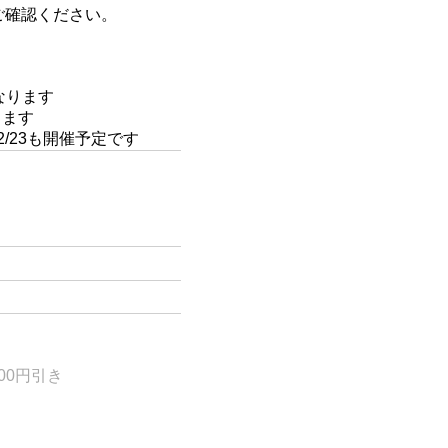
ご確認ください。
なります
します
2/23も開催予定です
00円引き