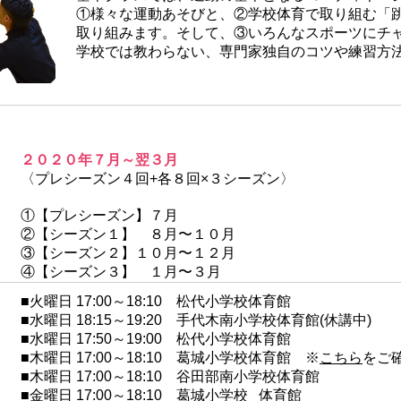
①様々な運動あそびと、②学校体育で取り組む「
取り組みます。そして、③いろんなスポーツにチ
学校では教わらない、専門家独自のコツや練習方
​２０２０年７月～翌３月
〈プレシーズン４回+各８回×３シーズン〉
①【プレシーズン】７月
②【シーズン１】 ８月〜１０月
③【シーズン２】１０月〜１２月
④【シーズン３】 １月〜３月
​​■火曜日 17:00～18:10 松代小学校体育館
■水曜日 18:15～19:20 手代木南小学校体育館(休講中)
■水曜日 17:50～19:00 松代小学校体育館
■木曜日 17:00～18:10 葛城小学校体育館
※
こちら
をご
■木曜日 17:00～18:10 谷田部南小学校体育館
■金曜日 17:00～18:10 葛城小学校 体育館