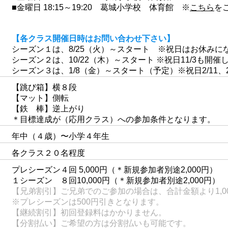
■金曜日 18:15～19:20 葛城小学校 体育館 ※
こちら
を
【各クラス開催日時はお問い合わせ下さい】
シーズン１は、8/25（火）～スタート
​※祝日はお休みに
シーズン２は、10/22（木）～スタート ※祝日11/3も開催
​シーズン３は、1/8（金）～スタート（予定）※祝日2/11、
【跳び箱】横８段
【マット】側転
【鉄 棒】逆上がり
＊目標達成が（応用クラス）への参加条件となります。
​年中（４歳）〜小学４年生
​各クラス２０名程度
プレシーズン４回 5,000円（＊新規参加者別途2,000円）
１シーズン ８回10,000円（＊新規参加者別途2,000円）
【兄弟割引】ご兄弟でのご参加の場合は、合計金額より1,0
※プレシーズンは500円引きとなります。
【継続割引】初回登録料はかかりません。
【分割払い】ご希望の方は分割払いも可能です。