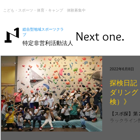
こども・スポーツ・体育・キャンプ 体験募集中
総合型地域スポーツクラ
Next one.
ブ
特定非営利活動法人
2022年6月8日
探検日記
ダリング
検）》
【スポ探】第
ラックライン探
での開催となっ
は、 つくば