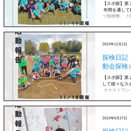
【スポ探】第
⁡ 年間を通し
ツ探検隊。 ⁡ 
て 筑波大学
リエンテーリング
2023年12月1日
探検日記
動会探検
【スポ探】第２
して様々なス
⁡ ネクストワ
探検」を11月
ンも多い運動会探
2023年6月27日