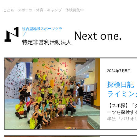
こども・スポーツ・体育・キャンプ 体験募集中
総合型地域スポーツクラ
Next one.
ブ
特定非営利活動法人
2024年7月5日
探検日記
ライミン
【スポ探】「ク
ーツを探検する
半は『パリオ
を探検します！
を探検!! パ