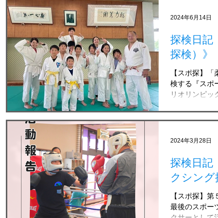
こばちゃんこと
2024年6月14日
探検日記
探検）》
【スポ探】「柔
検する『スポー
リオリンピッ
ます！ 2024
先生に指導い
皆さんと一緒に
2024年3月28日
探検日記
クシング
【スポ探】第５
最後のスポーツ
クサーとして