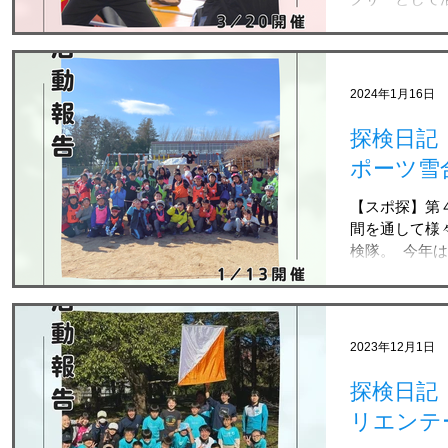
つやさん」の
使って闘うボク
礎から丁寧に指
2024年1月16日
探検日記
ポーツ雪
【スポ探】第４
間を通して様
検隊。 ⁡ 今
溶けずにいて
事開催すること
エーデルワイス
2023年12月1日
探検日記
リエンテ