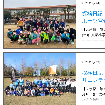
2023年1月24日
探検日記
ポーツ雪
【スポ探】第９
(土)に真瀬小学
-------------
ーツ雪合戦探検
気のプログラム.
2023年1月12日
探検日記
リエンテ
【スポ探】第８
月18日(日)
ングを探検！！ ⁡ -----
代表も所属す