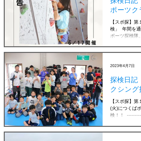
探検日記
ポーツク
【スポ探】第
検」 ⁡ 年間
ポーツ探検隊。 
つくば市にあ
『スポーツクラ
回の講師は、 NP
2023年4月7日
探検日記
クシング
【スポ探】第１
(火)につくば
検！！ ⁡ --------
シング探検 ⁡
グ探検」！ ⁡...